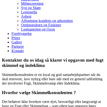
Miljøscreening
Syn og Skøn
Legionella
Asbest
Affugtning kondens og adsorption
Omfangsdræn og Faskiner
Lugtsanering og Ozon
Forebyggelse
Priser
Galleri
Partnere
Kontakt
Kontakter du os idag så klarer vi
opgaven
med fugt
skimmel og indeklima
Skimmelkonsulenten er en loyal og god samarbejdspartner når du
skal renovere, lave nybyg eller bare står med en generel udfordring
der involverer Fugt, Skimmelsvamp eller Indeklima.
Hvorfor vælge Skimmelkonsulenten ?
Det behøver ikke hverken være dyrt, besværligt eller langvarigt at
have en Fugt eller Skimmelsag – som oftest kan opgaven løses