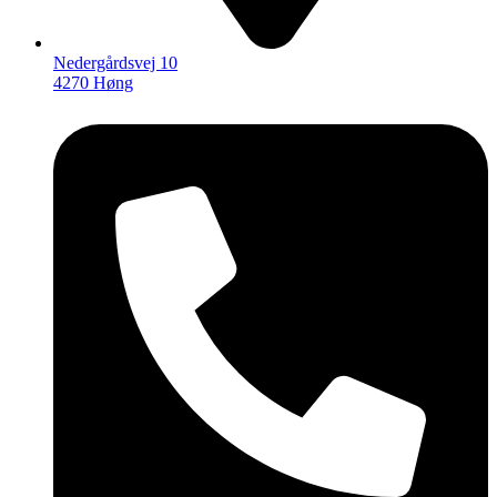
Nedergårdsvej 10
4270 Høng