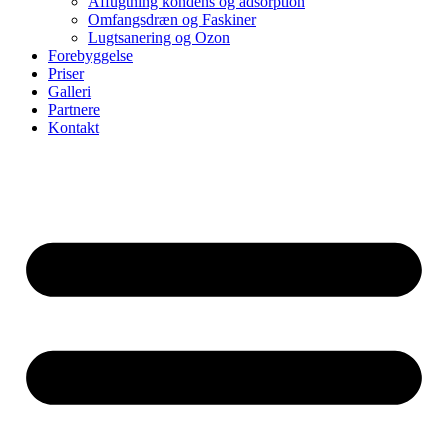
Affugtning kondens og adsorption
Omfangsdræn og Faskiner
Lugtsanering og Ozon
Forebyggelse
Priser
Galleri
Partnere
Kontakt