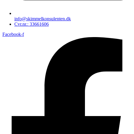
info@skimmelkonsulenten.dk
Cvr.nr.: 33661606
Facebook-f