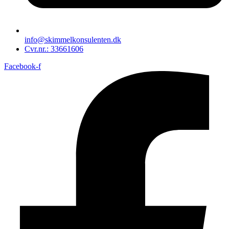
info@skimmelkonsulenten.dk
Cvr.nr.: 33661606
Facebook-f