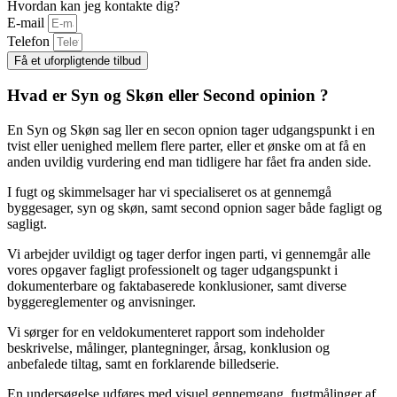
Hvordan kan jeg kontakte dig?
E-mail
Telefon
Få et uforpligtende tilbud
Hvad er Syn og Skøn eller Second opinion ?
En Syn og Skøn sag ller en secon opnion tager udgangspunkt i en
tvist eller uenighed mellem flere parter, eller et ønske om at få en
anden uvildig vurdering end man tidligere har fået fra anden side.
I fugt og skimmelsager har vi specialiseret os at gennemgå
byggesager, syn og skøn, samt second opnion sager både fagligt og
sagligt.
Vi arbejder uvildigt og tager derfor ingen parti, vi gennemgår alle
vores opgaver fagligt professionelt og tager udgangspunkt i
dokumenterbare og faktabaserede konklusioner, samt diverse
byggereglementer og anvisninger.
Vi sørger for en veldokumenteret rapport som indeholder
beskrivelse, målinger, plantegninger, årsag, konklusion og
anbefalede tiltag, samt en forklarende billedserie.
En undersøgelse udføres med visuel gennemgang, fugtmålinger af