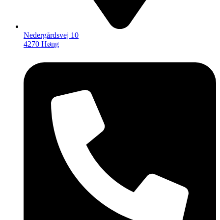
Nedergårdsvej 10
4270 Høng