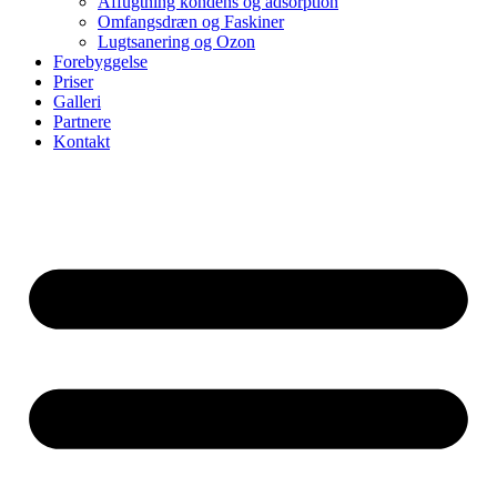
Affugtning kondens og adsorption
Omfangsdræn og Faskiner
Lugtsanering og Ozon
Forebyggelse
Priser
Galleri
Partnere
Kontakt