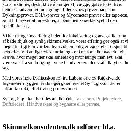
konstruktioner, destruktive åbninger af, vægge, gulve lofter hvis
dette er nødvendigt, udtagning af flere slags prøver både som
Dykningsprøver, DNA-prøver og Mycometer prøver eller tape-test,
samt luftprøver af indeklima, alt sammen skræddersyet til den
specifikke sag.
Vi har mange års erfaring inden for lokalisering og årsagsafklaring
af både skjult og synlig skimmelvækst, vores erfaring gør også at vi
meget hurtigt kan vurdere hvorvidt en bolig er egnet eller uegnet til
beboelse. Vi kan ligeledes hurtigt og konkret fortælle hvad det vil
kræve, hvor meget der skal saneres og hvor længe man evt. skal
være væk fra sin bolig og hvilke håndværkere der skal tilknyttes din
sag.
Med vores høje kvalitetskontrol fra Laboratorie og Rådgivende
Ingeniører i ryggen, er du også garanteret et Syn og skøn der er
udført korrekt, effektivt og professionelt.
Syn og Skøn kan bestilles af alle både
Taksatorer, Projektledere,
Driftsledere, Håndværkere og bygherre eller private.
Skimmelkonsulenten.dk udfører bl.a.