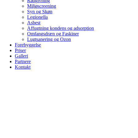
Rådgivning
Miljøscreening
Syn og Skøn
Legionella
Asbest
Affugtning kondens og adsorption
Omfangsdræn og Faskiner
Lugtsanering og Ozon
Forebyggelse
Priser
Galleri
Partnere
Kontakt